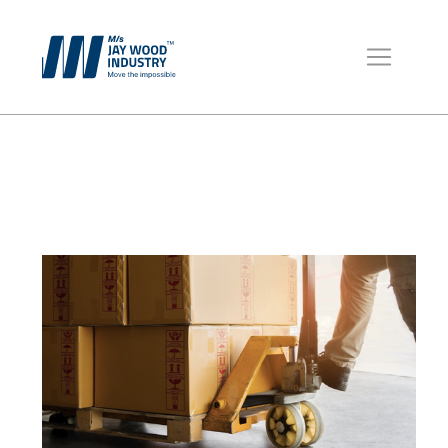
చెక్క ప్యాలెట్లు
ప్యాకింగ్ కోసం పెట్టెలుs
ప్యాకేజింగ్ మెటీరియల్