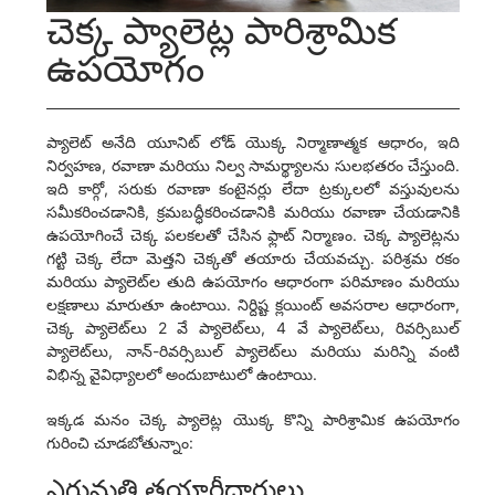
చెక్క ప్యాలెట్ల పారిశ్రామిక
ఉపయోగం
ప్యాలెట్ అనేది యూనిట్ లోడ్ యొక్క నిర్మాణాత్మక ఆధారం, ఇది
నిర్వహణ, రవాణా మరియు నిల్వ సామర్థ్యాలను సులభతరం చేస్తుంది.
ఇది కార్గో, సరుకు రవాణా కంటైనర్లు లేదా ట్రక్కులలో వస్తువులను
సమీకరించడానికి, క్రమబద్ధీకరించడానికి మరియు రవాణా చేయడానికి
ఉపయోగించే చెక్క పలకలతో చేసిన ఫ్లాట్ నిర్మాణం. చెక్క ప్యాలెట్లను
గట్టి చెక్క లేదా మెత్తని చెక్కతో తయారు చేయవచ్చు. పరిశ్రమ రకం
మరియు ప్యాలెట్‌ల తుది ఉపయోగం ఆధారంగా పరిమాణం మరియు
లక్షణాలు మారుతూ ఉంటాయి. నిర్దిష్ట క్లయింట్ అవసరాల ఆధారంగా,
చెక్క ప్యాలెట్‌లు 2 వే ప్యాలెట్‌లు, 4 వే ప్యాలెట్‌లు, రివర్సిబుల్
ప్యాలెట్‌లు, నాన్-రివర్సిబుల్ ప్యాలెట్‌లు మరియు మరిన్ని వంటి
విభిన్న వైవిధ్యాలలో అందుబాటులో ఉంటాయి.
ఇక్కడ మనం చెక్క ప్యాలెట్ల యొక్క కొన్ని పారిశ్రామిక ఉపయోగం
గురించి చూడబోతున్నాం:
ఎగుమతి తయారీదారులు