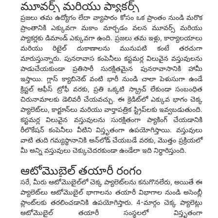
మూవర్స్ మరియు ప్యాకర్స్
ప్రజలు తమ ఉద్యోగం లేదా వ్యాపారం కోసం ఒక ప్రాంతం నుండి మరొక
ప్రాంతానికి ఎక్కువగా మకాం మార్చడం వలన మూవర్స్ మరియు
ప్యాకర్లకు డిమాండ్ ఎక్కువగా ఉంది. ప్రజలు తమ ఇళ్లు, కార్యాలయాలు
మరియు రిటైల్ దుకాణాలను మునుపటి కంటే తరచుగా
మారుస్తున్నారు. పునరావాస కంపెనీలు కస్టమర్ల విలువైన వస్తువులను
పాడుచేయకుండా ప్రతిసారీ సురక్షితమైన పునరావాసానికి హామీ
ఇస్తాయి. గ్లాస్ క్యాబినెట్ వంటి భారీ నుండి చాలా పెళుసుగా ఉండే
క్రిస్టల్ ఆఫీస్ ట్రోఫీ వరకు, ప్రతి ఒక్కటి స్క్రాచ్ లేకుండా సంబంధిత
చిరునామాలకు డెలివరీ చేయవచ్చు. ఈ క్రెడిట్‌లో ఎక్కువ భాగం చెక్క
ప్యాలెట్‌లు, కార్టూన్‌లు మరియు వార్తాపత్రిక స్ట్రిప్‌లకు ఇవ్వబడుతుంది.
కస్టమర్ల విలువైన వస్తువులను సురక్షితంగా ప్యాకింగ్ చేయడానికి
రీలొకేషన్ కంపెనీలు వీటిని విస్తృతంగా ఉపయోగిస్తాయి. వస్తువులు
వాటి తుది గమ్యస్థానానికి అన్‌లోడ్ చేయబడే వరకు, మొత్తం ప్రక్రియలో
మీ అన్ని వస్తువులు చెక్కుచెదరకుండా ఉండేలా ఇది నిర్ధారిస్తుంది.
ఆటోమొబైల్ తయారీ రంగం
సరే, మీరు ఆటోమొబైల్‌లో చెక్క ప్యాలెట్‌లను కనుగొనలేరు, అయితే ఈ
ప్యాలెట్‌లు ఆటోమొబైల్ భాగాలను తయారీ విభాగాల నుండి అసెంబ్లీ
ప్లాంట్‌లకు తరలించడానికి ఉపయోగిస్తారు. 4-మార్గం చెక్క ప్యాలెట్లు
ఆటోమొబైల్ తయారీ సంస్థలలో విస్తృతంగా