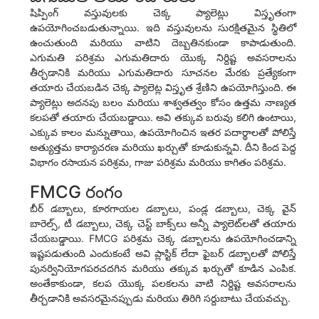
షిప్పింగ్ వస్తువులకు చెక్క ప్యాలెట్లు విస్తృతంగా
ఉపయోగించబడుతున్నాయి. ఇది వస్తువులను సురక్షితమైన స్థితిలో
ఉంచుతుంది మరియు వాటిని దెబ్బతినకుండా కాపాడుతుంది.
ఎగుమతి పరిశ్రమ ఎగుమతిదారు యొక్క నిర్దిష్ట అవసరాలను
తీర్చడానికి మరియు ఎగుమతిదారు సూచనల మేరకు ప్రత్యేకంగా
తయారు చేయబడిన చెక్క ప్యాలెట్ల విస్తృత శ్రేణిని ఉపయోగిస్తుంది. ఈ
ప్యాలెట్లు అదనపు బలం మరియు శాశ్వతత్వం కోసం ఉత్తమ నాణ్యత
కలపతో తయారు చేయబడ్డాయి. అవి తక్కువ బరువు కలిగి ఉంటాయి,
ఎక్కువ కాలం మన్నుతాయి, ఉపయోగించిన ఇతర పదార్థాలతో పోలిస్తే
అత్యుత్తమ కార్యాచరణ మరియు ఖర్చుతో కూడుకున్నవి. దీని కింద పెద్ద
విభాగం రసాయన పరిశ్రమ, గాజు పరిశ్రమ మరియు కాగితం పరిశ్రమ.
FMCG రంగం
బీర్ డబ్బాలు, కూరగాయల డబ్బాలు, పండ్ల డబ్బాలు, చెక్క వైన్
బారెల్స్, టీ డబ్బాలు, చెక్క చెస్ట్ బాక్స్‌లు అన్నీ ప్యాలెట్‌లతో తయారు
చేయబడ్డాయి. FMCG పరిశ్రమ చెక్క డబ్బాలను ఉపయోగించడాన్ని
ఇష్టపడుతుంది ఎందుకంటే అవి ప్లాస్టిక్ లేదా ఫైబర్ డబ్బాలతో పోలిస్తే
పునర్వినియోగపరచదగిన మరియు తక్కువ ఖర్చుతో కూడిన ఎంపిక.
అంతేకాకుండా, కలప యొక్క పలకలను వాటి నిర్దిష్ట అవసరాలను
తీర్చడానికి అవసరమైనప్పుడు మరియు తిరిగి సర్దుబాటు చేయవచ్చు.