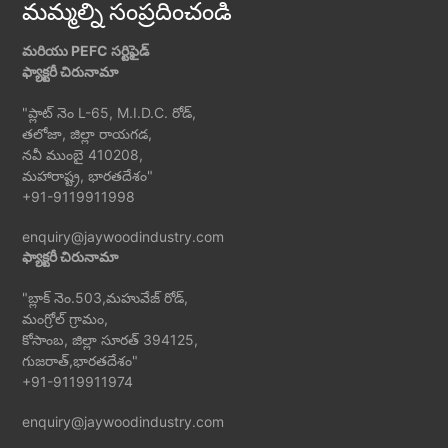
మమ్మల్ని సంప్రదించండి
మరియు PEFC సర్టిఫైడ్
ఫ్యాక్టరీ చిరునామా
"ప్లాట్ నెం L-65, M.I.D.C. రోడ్,
తలోజా, జిల్లా రాయగడ,
నవీ ముంబై 410208,
మహారాష్ట్ర, భారతదేశం"
+91-9119911998
enquiry@jaywoodindustry.com
ఫ్యాక్టరీ చిరునామా
"బ్లాక్ నెం.503,మహువేజ్ రోడ్,
మంగ్రోల్ గ్రామం,
కోసాంబ, జిల్లా సూరత్ 394125,
గుజరాత్,భారతదేశం"
+91-9119911974
enquiry@jaywoodindustry.com