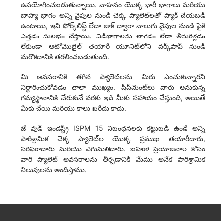
ఉపయోగించబడుతున్నాయి. వాహనం యొక్క భారీ భాగాలు మరియు
బాహ్య భాగం అన్ని వైపుల నుండి చెక్క ప్యాలెట్‌లతో ప్యాక్ చేయబడి
ఉంటాయి, ఇవి ఫోర్క్‌లిఫ్ట్ లేదా జాక్ ద్వారా నాలుగు వైపుల నుండి పైకి
ఎత్తడం సులభం చేస్తాయి. విడిభాగాలను లాగడం లేదా తీసుకెళ్లడం
లేకుండా ఆటోమొబైల్ తయారీ యూనిట్‌లోని వర్క్‌షాప్ నుండి
మరొకదానికి తరలించబడుతుంది.
మీ అవసరానికి తగిన ప్యాలెట్‌లను మీరు ఎంచుకున్నారని
నిర్ధారించుకోవడం చాలా ముఖ్యం. షిప్‌మెంట్‌లు వారు అనుకున్న
గమ్యస్థానానికి చేరుకునే వరకు ఇది మీకు సహాయం చేస్తుంది, అయితే
మీకు చేయి మరియు కాలు ఖరీదు కాదు.
జే వుడ్ ఇండస్ట్రీ ISPM 15 నిబంధనలకు కట్టుబడి ఉండే అన్ని
పారిశ్రామిక చెక్క ప్యాలెట్‌ల యొక్క ప్రముఖ తయారీదారు,
సరఫరాదారు మరియు ఎగుమతిదారు. బహుళ ప్రయోజనాల కోసం
వారి ప్యాలెట్ అవసరాలను తీర్చడానికి మేము అనేక పారిశ్రామిక
నిలువులను అందిస్తాము.