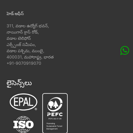
హెడ్ ఆఫీస్
311, వడాల ఉద్యోగ్ భవన్,
నాయిగాన్ క్రాస్ రోడ్,
వడాల టెలిఫోన్
ఎక్స్చేంజ్ సమీపం,
వడాల పశ్చిమ, ముంబై,
400031, మహారాష్ట్ర, భారత
+91-9070919070
లైసెన్స్‌లు