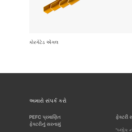
કોરગેટેડ એંગલ
અમારો સંપર્ક કરો
PEFC પ્રમાણિત
ફેક્ટરી 
ફેક્ટરીનું સરનામું
"બ્લોક ન