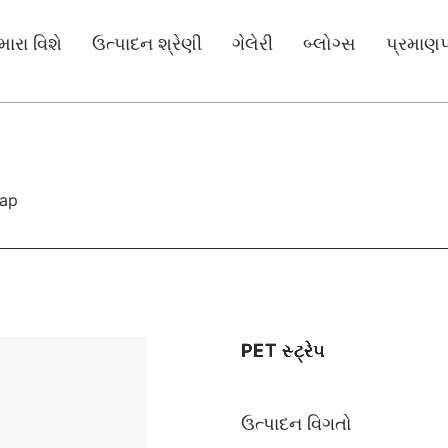
ારા વિશે
ઉત્પાદન શ્રેણી
ગેલેરી
બ્લોગ્સ
પ્રમાણપ
ap
PET સ્ટ્રેપ
ઉત્પાદન વિગતો