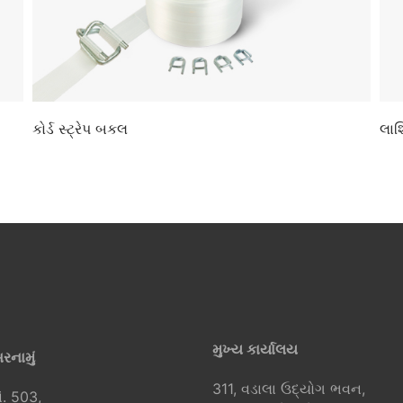
કોર્ડ સ્ટ્રેપ બકલ
લાશ
મુખ્ય કાર્યાલય
સરનામું
311, વડાલા ઉદ્યોગ ભવન,
ં. 503,