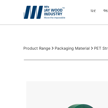
ઘર
અમ
લાકડાના પેલેટ્સ
પેકિંગ માટે બોક્સ
પેકેજિંગ સામગ્રી
Product Range
Packaging Material
PET Str