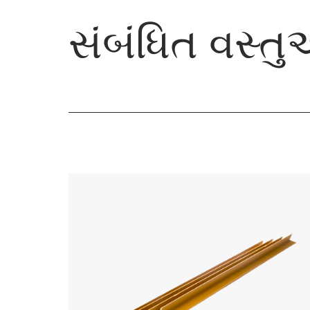
સંબંધિત વસ્ત