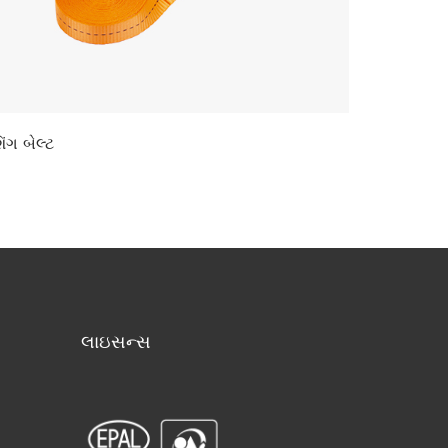
િંગ બેલ્ટ
Polyster Rol
લાઇસન્સ