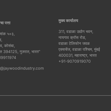
मुख्य कार्यालय
चा पत्ता
311, वडाळा उद्योग भवन,
रमांक ५०३,
नायगाव क्रॉस रोड,
ड,
वडाळा टेलिफोन जवळ
व, कोसंबा,
एक्सचेंज, वडाळा पश्चिम, मुंबई
ुरत 394125, गुजरात, भारत"
400031, महाराष्ट्र, भारत
19911974
+91-9070919070
y@jaywoodindustry.com