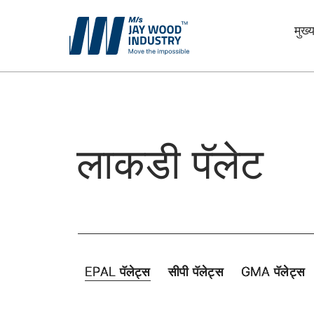
मुख्य
लाकडी पॅलेट
पॅकिंगसाठी बॉक्स
पॅकेजिंग साहित्य
लाकडी पॅलेट
EPAL पॅलेट्स
सीपी पॅलेट्स
GMA पॅलेट्स