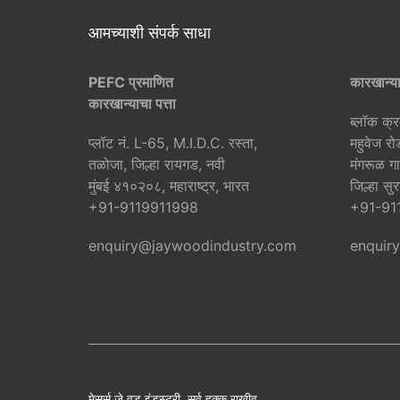
आमच्याशी संपर्क साधा
PEFC प्रमाणित
कारखान्या
कारखान्याचा पत्ता
ब्लॉक क्
प्लॉट नं. L-65, M.I.D.C. रस्ता,
महुवेज रो
तळोजा, जिल्हा रायगड, नवी
मंगरूळ गा
मुंबई ४१०२०८, महाराष्ट्र, भारत
जिल्हा स
+91-9119911998
+91-91
enquiry@jaywoodindustry.com
enquir
मेसर्स जे वुड इंडस्ट्री. सर्व हक्क राखीव